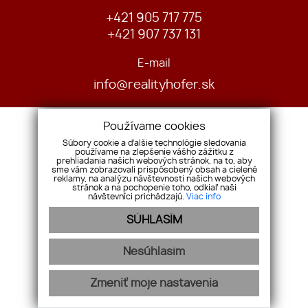
+421 905 717 775
+421 907 737 131
E-mail
info@realityhofer.sk
Používame cookies
Súbory cookie a ďalšie technológie sledovania
používame na zlepšenie vášho zážitku z
prehliadania našich webových stránok, na to, aby
sme vám zobrazovali prispôsobený obsah a cielené
Reklamačný poriadok
reklamy, na analýzu návštevnosti našich webových
stránok a na pochopenie toho, odkiaľ naši
Všeobecné obchodné podmienky
návštevníci prichádzajú.
Viac info
Ochrana osobných údajov
SÚHLASÍM
Cookies
Nesúhlasím
webex.digital
-
REALVIA.sk
Zmeniť moje nastavenia