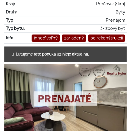
Kraj:
Prešovský kraj
Druh:
Byty
Typ:
Prenájom
Typ bytu:
3-izbový byt
Iné:
ihneď voľný
zariadený
po rekonštrukcii
Ľutujeme táto ponuka už nieje aktuálna.