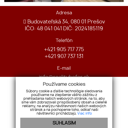
Adresa
Budovateľská 34, 080 01 Prešov
IČO: 48 041 041 DIČ: 2024185119
Telefón
+421 905 717 775
+421 907 737 131
E-mail
info@realityhofer.sk
Používame cookies
Súbory cookie a ďalšie technológie sledovania
používame na zlepšenie vášho zážitku z
prehliadania našich webových stránok, na to, aby
sme vám zobrazovali prispôsobený obsah a cielené
reklamy, na analýzu návštevnosti našich webových
stránok a na pochopenie toho, odkiaľ naši
návštevníci prichádzajú.
Viac info
Reklamačný poriadok
Všeobecné obchodné podmienky
SÚHLASÍM
Ochrana osobných údajov